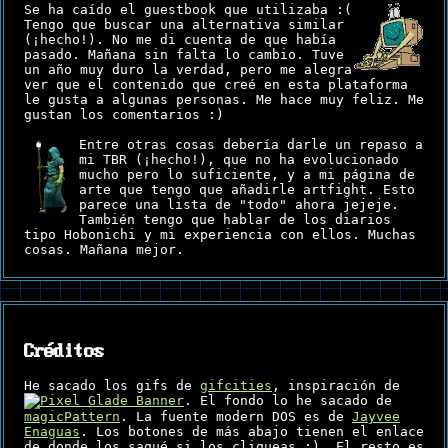
Se ha caído el guestbook que utilizaba :(
Tengo que buscar una alternativa similar
(¡hecho!). No me di cuenta de que había
pasado. Mañana sin falta lo cambio. Tuve
un año muy duro la verdad, pero me alegra
ver que el contenido que creé en esta plataforma
le gusta a algunas personas. Me hace muy feliz. Me
gustan los comentarios :)
Entre otras cosas debería darle un repaso a
mi TBR (¡hecho!), que no ha evolucionado
mucho pero lo suficiente, y a mi página de
arte que tengo que añadirle artfight. Esto
parece una lista de "todo" ahora jejeje.
También tengo que hablar de los diarios
tipo Hobonichi y mi experiencia con ellos. Muchas
cosas. Mañana mejor.
Créditos
He sacado los gifs de
gifcities
, inspiración de
. El fondo lo he sacado de
magicPattern
. La fuente modern DOS es de
Jayvee
Enaguas
. Los botones de más abajo tienen el enlace
de donde los saqué si los cliqueas :). El resto es